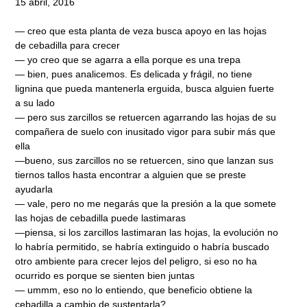
15 abril, 2016
— creo que esta planta de veza busca apoyo en las hojas
de cebadilla para crecer
— yo creo que se agarra a ella porque es una trepa
— bien, pues analicemos. Es delicada y frágil, no tiene
lignina que pueda mantenerla erguida, busca alguien fuerte
a su lado
— pero sus zarcillos se retuercen agarrando las hojas de su
compañera de suelo con inusitado vigor para subir más que
ella
—bueno, sus zarcillos no se retuercen, sino que lanzan sus
tiernos tallos hasta encontrar a alguien que se preste
ayudarla
— vale, pero no me negarás que la presión a la que somete
las hojas de cebadilla puede lastimaras
—piensa, si los zarcillos lastimaran las hojas, la evolución no
lo habría permitido, se habría extinguido o habría buscado
otro ambiente para crecer lejos del peligro, si eso no ha
ocurrido es porque se sienten bien juntas
— ummm, eso no lo entiendo, que beneficio obtiene la
cebadilla a cambio de sustentarla?