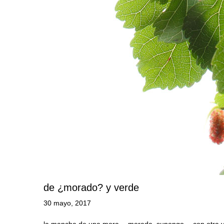
de ¿morado? y verde
30 mayo, 2017
la mancha de una mora —morada, supongo— con otra ve