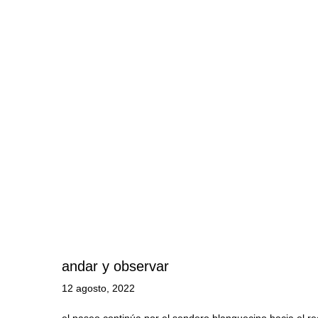
andar y observar
12 agosto, 2022
el paseo continúa por el sendero blanquecino hacia el r