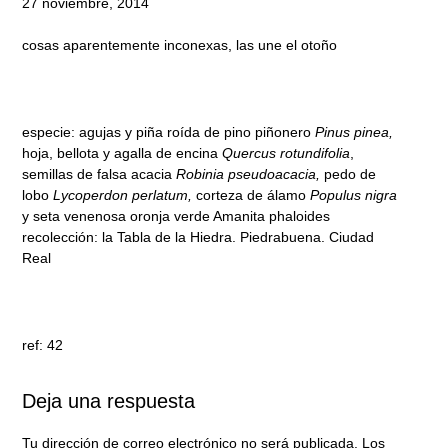
27 noviembre, 2014
cosas aparentemente inconexas, las une el otoño
especie: agujas y piña roída de pino piñonero
Pinus pinea,
hoja, bellota y agalla de encina
Quercus rotundifolia
,
semillas de falsa acacia
Robinia pseudoacacia,
pedo de
lobo
Lycoperdon perlatum,
corteza de álamo
Populus nigra
y seta venenosa oronja verde Amanita phaloides
recolección: la Tabla de la Hiedra. Piedrabuena. Ciudad
Real
ref: 42
Deja una respuesta
Tu dirección de correo electrónico no será publicada.
Los