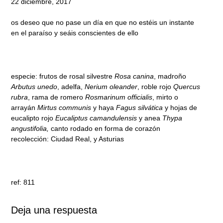
22 diciembre, 2017
os deseo que no pase un día en que no estéis un instante
en el paraíso y seáis conscientes de ello
especie: frutos de rosal silvestre
Rosa canina
, madroño
Arbutus unedo
, adelfa,
Nerium oleander
, roble rojo
Quercus
rubra
, rama de romero
Rosmarinum officialis
, mirto o
arrayán
Mirtus communis
y haya
Fagus silvática
y hojas de
eucalipto rojo
Eucaliptus camandulensis
y anea
Thypa
angustifolia,
canto rodado en forma de corazón
recolección: Ciudad Real, y Asturias
ref: 811
Deja una respuesta