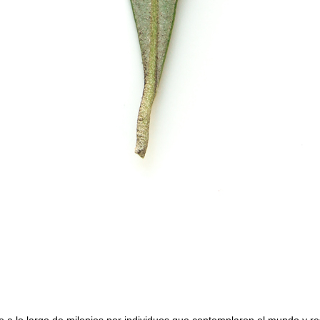
e a lo largo de milenios por individuos que contemplaron el mundo y r