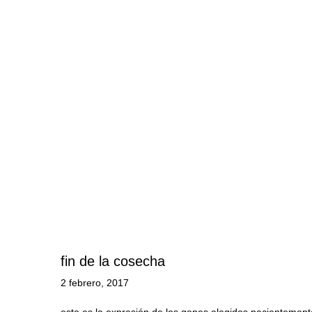
fin de la cosecha
2 febrero, 2017
esta es la expresión de los genes elegidos pacientement