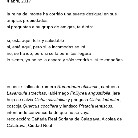
4 abril, 2017
la reina del monte ha corrido una suerte desigual en sus
amplias propiedades
si preguntas a su grupo de amigas, te dirán:
si, está aquí, feliz y saludable
si, está aquí, pero si la incomodas se irá
no, se ha ido, pero si se lo permites llegará
lo siento, ya no se la espera y sólo vendrá si tú te empeñas
especie: tallos de romero
Romarinum officinale
, cantueso
Lavandula stoechas
, labiérnago
Phillyrea angustifolia
, jara
hoja se salvia
Cistus salvifolius
y pringosa
Cistus ladanifer
,
coscoja
Quercus coccifera
y lentisco
Pistacia lentiscus
,
intentando convencerla de que no se vaya
recolección: Cañada Real Soriana de Calatrava, Alcolea de
Calatrava, Ciudad Real