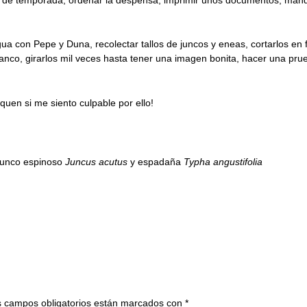
gua con Pepe y Duna, recolectar tallos de juncos y eneas, cortarlos e
o blanco, girarlos mil veces hasta tener una imagen bonita, hacer una p
quen si me siento culpable por ello!
junco espinoso
Juncus acutus
y espadaña
Typha angustifolia
 campos obligatorios están marcados con
*