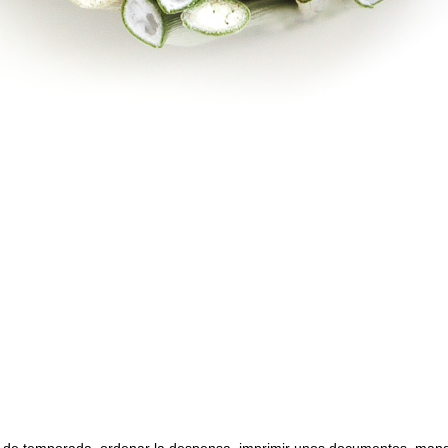
a de temporada, ordenar la despensa, imprimir unos documentos, mandar