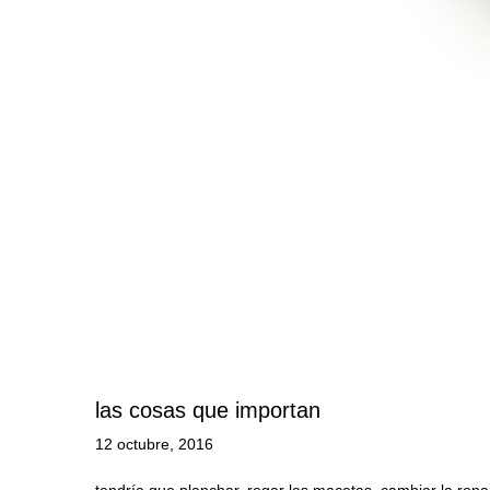
las cosas que importan
12 octubre, 2016
tendría que planchar, regar las macetas, cambiar la rop