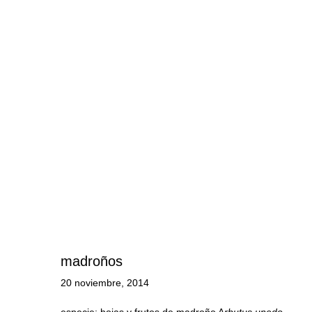
madroños
20 noviembre, 2014
especie; hojas y frutos de madroño A
rbutus
unedo