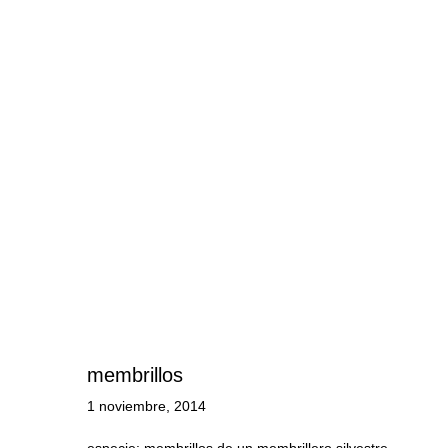
membrillos
1 noviembre, 2014
especie: membrillos de un membrillero silvestre