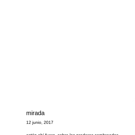
mirada
12 junio, 2017
están ahí fuera, sobre las praderas sombreadas