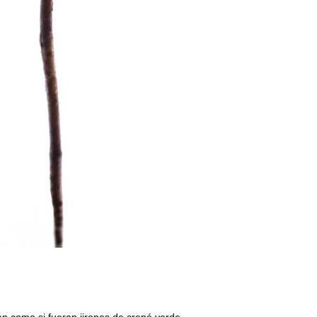
an como si fueran jirones de crepé verde