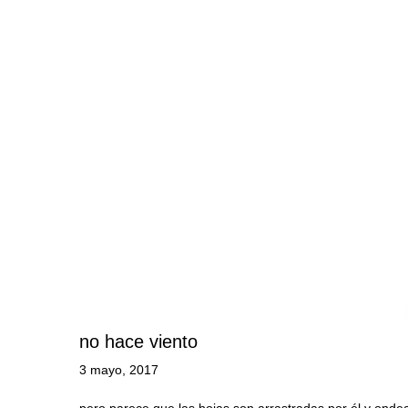
no hace viento
3 mayo, 2017
pero parece que las hojas son arrastradas por él y onde