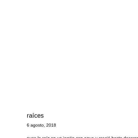
raíces
6 agosto, 2018
puse la raíz en un jarrón con agua y creció hasta desarro