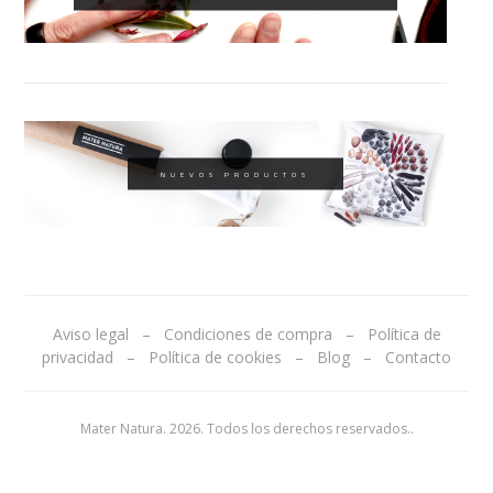
NUEVOS PRODUCTOS
Aviso legal
–
Condiciones de compra
–
Política de
privacidad
–
Política de cookies
–
Blog
–
Contacto
Mater Natura. 2026. Todos los derechos reservados.
.